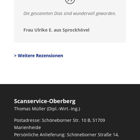
Die gescannten Dias sind wundervoll geworden.
Frau Ulrike E. aus Sprockhövel
> Weitere Rezensionen
Scanservice-Oberberg
Thomas Müller (Dipl.-Wirt.-Ing.)
Postadresse: Schöneborner Str. 10 B, 51709
Marienheide
Persönliche Anlieferung:
Schöneborner Straße 14,