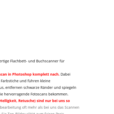
tige Flachbett- und Buchscanner für
scan in Photoshop komplett nach.
Dabei
n Farbstiche und führen kleine
aus, entfernen schwarze Ränder und spiegeln
it Sie hervorragende Fotoscans bekommen.
elligkeit, Retusche) sind nur bei uns so
hbearbeitung oft mehr als bei uns das Scannen
ie Top-Bildqualität zum fairen Preis.