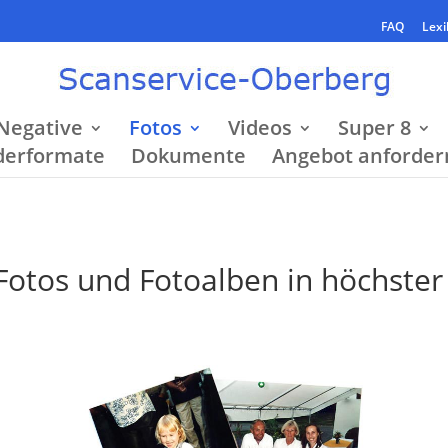
FAQ
Lexi
Negative
Fotos
Videos
Super 8
derformate
Dokumente
Angebot anforder
e Fotos und Fotoalben in höchster